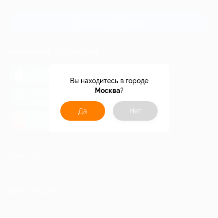
и регионов России
Связаться с нами
МОБИЛЬНОЕ ПРИЛОЖЕНИЕ
загрузить в
App Store
Вы находитесь в городе
Москва
?
загрузить в
Google Play
Да
Нет
загрузить в
AppGallery
КОМПАНИЯ
ИНФОРМАЦИЯ