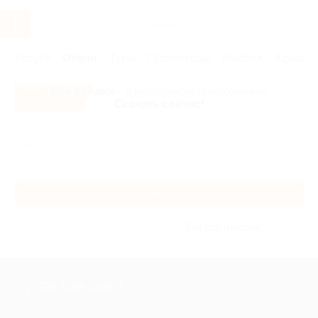
Услуги
Отели
Туры
Промокоды
Кэшбэк
Афиша 
Все скидки
- в мобильном приложении!
Скачать сейчас!
Главная
Отели
Сибирь
Омск
Омск
Без сортировки
+7 495 649-649-1
Для звонка из Москвы