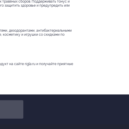
х травяных сборов. Поддерживать тонус и
ого защитить здоровье и предупредить или
итями, дезодорантами, антибактериальными
е, косметику и игрушки со скидками по
укт на сайте rigla.ru и получайте приятные