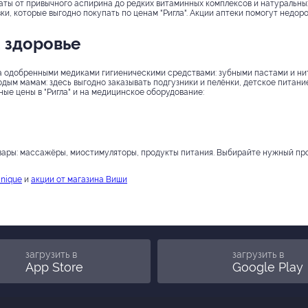
аты от привычного аспирина до редких витаминных комплексов и натуральны
и, которые выгодно покупать по ценам "Ригла". Акции аптеки помогут недор
а здоровье
 за одобренными медиками гигиеническими средствами: зубными пастами и н
одым мамам: здесь выгодно заказывать подгузники и пелёнки, детское питани
ные цены в "Ригла" и на медицинское оборудование:
вары: массажёры, миостимуляторы, продукты питания. Выбирайте нужный прод
inique
и
акции от магазина Виши
загрузить в
загрузить в
App Store
Google Play