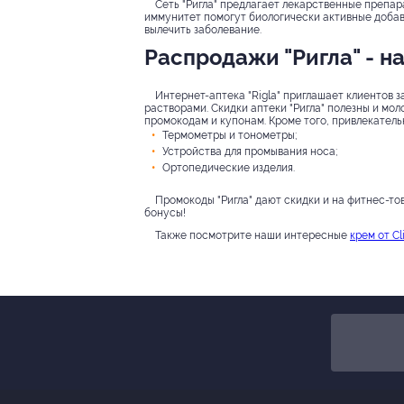
Сеть "Ригла" предлагает лекарственные препар
иммунитет помогут биологически активные добавк
вылечить заболевание.
Распродажи "Ригла" - н
Интернет-аптека "Rigla" приглашает клиентов
растворами. Скидки аптеки "Ригла" полезны и мол
промокодам и купонам. Кроме того, привлекатель
Термометры и тонометры;
Устройства для промывания носа;
Ортопедические изделия.
Промокоды "Ригла" дают скидки и на фитнес-то
бонусы!
Также посмотрите наши интересные
крем от Cl