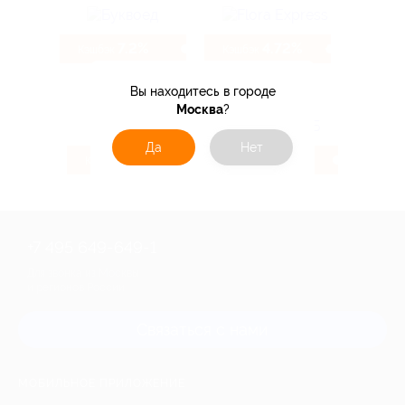
7.2%
4.72%
Кэшбэк
Кэшбэк
Вы находитесь в городе
Москва
?
Да
Нет
7.9%
6.66%
Кэшбэк
Кэшбэк
+7 495 649-649-1
Для звонка из Москвы
и регионов России
Связаться с нами
МОБИЛЬНОЕ ПРИЛОЖЕНИЕ