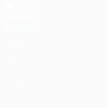
загрузить в
App Store
загрузить в
Google Play
загрузить в
AppGallery
КОМПАНИЯ
ИНФОРМАЦИЯ
ПАРТНЕРАМ
© 2010-2026 BIGLION
Обработка персональных данных