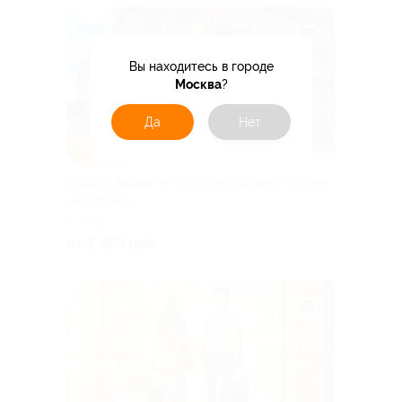
Вы находитесь в городе
Москва
?
Да
Нет
–30%
Отдых с видом на горы и город в арт-отеле
«Миракль»
СОЧИ
от 2 450 руб.