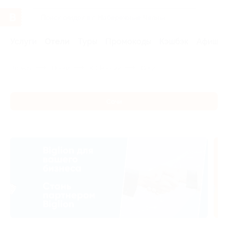
Услуги
Отели
Туры
Промокоды
Кэшбэк
Афиша 
Главная
Отели
Юг России
Сочи
Сочи