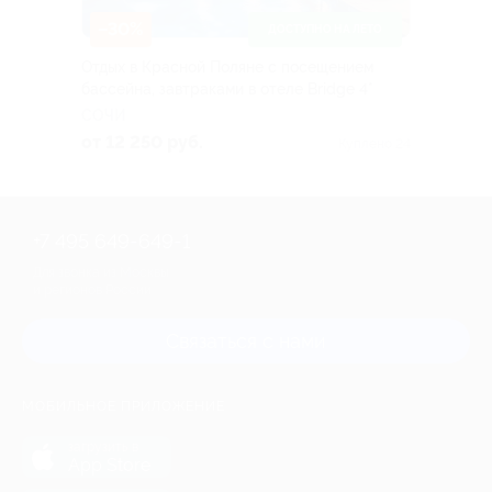
–30%
ДОСТУПНО НА ЛЕТО
Отдых в Красной Поляне с посещением
бассейна, завтраками в отеле Bridge 4*
СОЧИ
от 12 250 руб.
Куплено 24
+7 495 649-649-1
Для звонка из Москвы
и регионов России
Связаться с нами
МОБИЛЬНОЕ ПРИЛОЖЕНИЕ
загрузить в
App Store