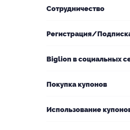
Сотрудничество
«Для вашего биз
Регистрация/Подписк
Biglion в социальных с
Покупка купонов
зарегистрируйтесь
Использование купоно