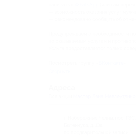
написать в
WhatsApp
(или вам перезв
— возможность оказания услуг мужч
— рекомендовано сообщить об отмене
Предупреждаем о необходимости пол
по оказываемым услугам и противоп
Услуга предоставляется только сов
Посмотреть группу «
ВКонтакте
».
Свернуть
Адресa
Все акции
Мастер Лена Мавлеутдино
г. Набережные Челны, пос. ГЭС, 
Батенчука, д. 13а
по предварительной записи