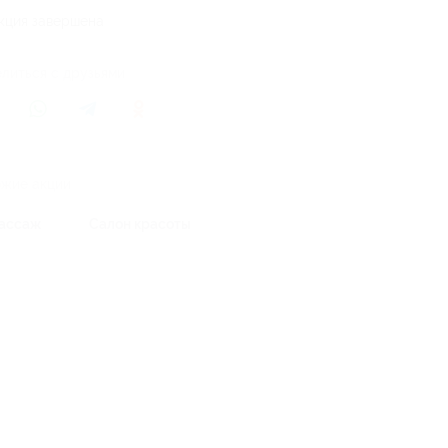
кция завершена
литься с друзьями
жие акции
ассаж
Салон красоты