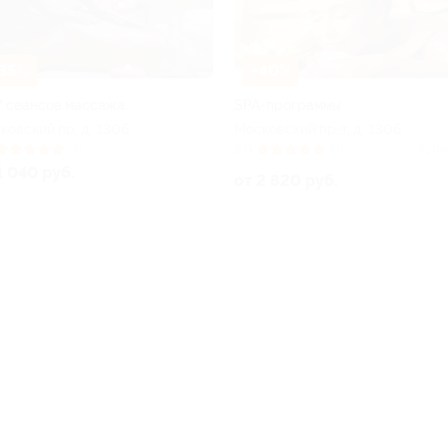
35%
–40%
7 сеансов массажа
SPA-программы
ковский пр, д. 130б
Московский пр-т, д. 130б
(3)
5.0
(3)
Купл
1 040 руб.
от 2 820 руб.