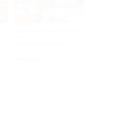
–30%
До 7 сеансов массажа в студии
Amana
Абдурахмана Абсалямова
ено 1
пр-т, д. 21е
Куплено 1
от 630 руб.