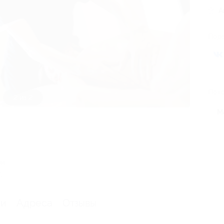
А
Поде
Похо
1 из 2
М
ия
.
ии
Адреса
Отзывы