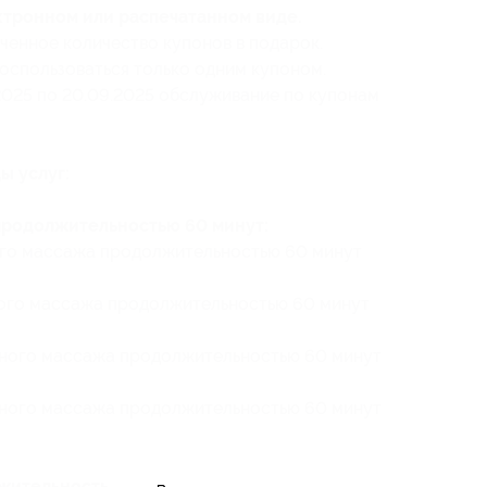
ктронном или распечатанном виде.
ченное количество купонов в подарок.
воспользоваться только одним купоном.
.2025 по 20.09.2025 обслуживание по купонам
ы услуг:
родолжительностью 60 минут:
ого массажа продолжительностью 60 минут
ного массажа продолжительностью 60 минут
сного массажа продолжительностью 60 минут
сного массажа продолжительностью 60 минут
ительностью 120 минут: