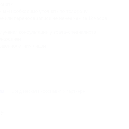
онят);
инам необходимо уточнять по телефону;
 или переносе записи не менее чем за 12 часов.
учения консультации у врача-специалиста
оказаниям.
ершеннолетним лицам.
ва
Юридическая информация о партнёре
ул.