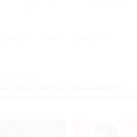
Для Вашего бизнеса
Блог
Франчайзинг
Воп
Промокоды
Кэшбэк
Афиша города
массаж
Массаж
И, ЗАВЕРШЕНА.
ные акции быстро заканчиваются.
редложения, которые могут вам понра