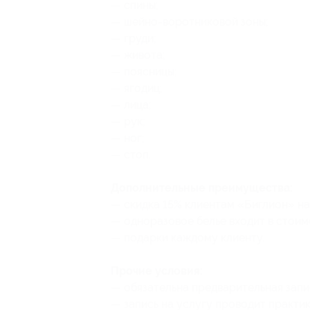
— спины;
— шейно-воротниковой зоны;
— груди;
— живота;
— поясницы;
— ягодиц;
— лица;
— рук;
— ног;
— стоп.
Дополнительные преимущества:
— скидка 15% клиентам «Биглион» н
— одноразовое белье входит в стоим
— подарки каждому клиенту.
Прочие условия:
— обязательна предварительная запис
— запись на услугу проводит практи