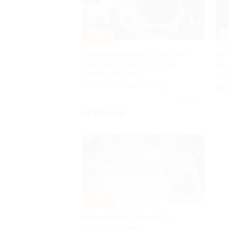
–50%
–
Составление книги по системе
До 
«Матрица судьбы» от Лены
Мос
Мавлеутдиновой
5.0
пос. ГЭС, Батенчука ул, д.
от 
13а
Куплено 10
от 150 руб.
–30%
Антицеллюлитный массаж
с обертыванием