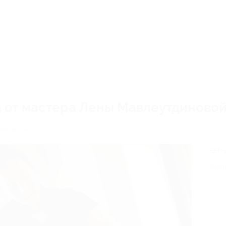
а от мастера Лены Мавлеутдиново
ка, д. 13а
от 
Экон
3