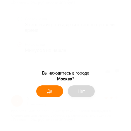
«Городок» (280 руб. вместо 400 руб.)
Достоинства
Хорошая игровая, дети хорошо провели
время
Недостатки
Минусов не нашла
Отзыв полезен?
Вы находитесь в городе
Москва
?
Да
Нет
sveta.dautova1994
★
★
★
★
★
s
1 год назад
про Безлимитное посещение детской игровой площадки в
будние дни для одного ребенка в развлекательном центре
«Городок» (280 руб. вместо 400 руб.)