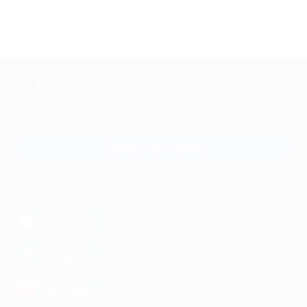
+7 495 649-649-1
Для звонка из Москвы
и регионов России
Связаться с нами
МОБИЛЬНОЕ ПРИЛОЖЕНИЕ
загрузить в
App Store
загрузить в
Google Play
загрузить в
AppGallery