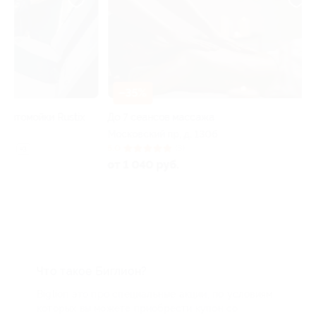
–35%
–30%
До 7 сеансов массажа
Коррекция фигу
Московский пр, д. 130б
Московский пр-т,
5.0
(3)
5.0
(3)
от 1 040 руб.
от 840 руб.
Что такое Биглион?
Biglion это про специальные акции, по условиям
которых вы можете приобрести купон со