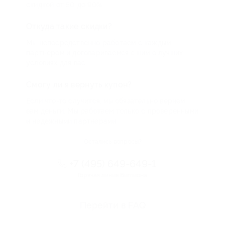
скидкой от 50 до 90%
Откуда такие скидки?
Мы непосредственно работаем с каждым
партнером и договариваемся с ним о лучших
условиях для вас
Смогу ли я вернуть купон?
Если что-то случится, мы обязательно вернем
вам деньги. Мы работаем только с проверенными
и надежными партнерами
Остались вопросы?
+7 (495) 649-649-1
Горячая линия Биглиона
Перейти в FAQ