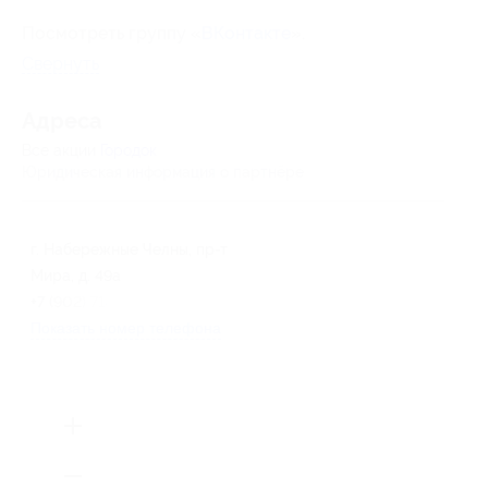
Посмотреть группу «
ВКонтакте
».
Свернуть
Адресa
Все акции
Городок
Юридическая информация о партнёре
г. Набережные Челны, пр-т
Мира, д. 49а
+7 (902) 718-07-76
Показать номер телефона