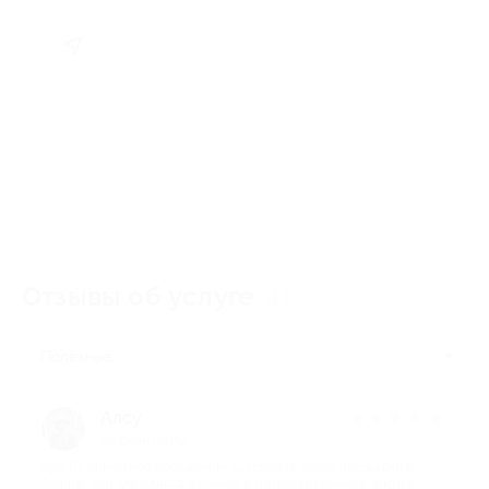
Отзывы об услуге
41
Полезные
Алсу
★
★
★
★
★
26 дней назад
про Безлимитное посещение детской игровой площадки в
будние дни для одного ребенка в развлекательном центре