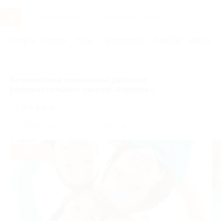
Услуги
Отели
Туры
Промокоды
Кэшбэк
Афиша 
Главная
Услуги
Развлечения
Детские развлекательные 
Безлимитное посещение детского
развлекательного центра «Городок»
5.0
(1)
г. Набережные Челны, пр-т Мира, д. 49а
- 30%