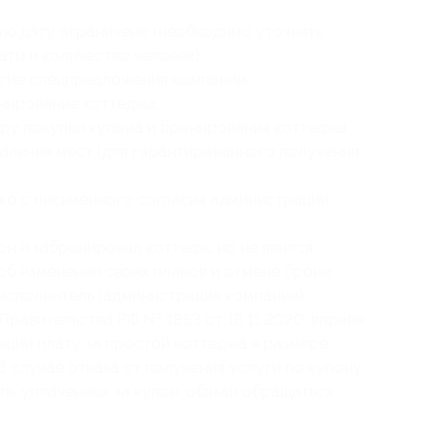
ую дату ограничено (необходимо уточнять
ты и количество человек);
угие спецпредложения компании;
нирование коттеджа;
ру покупки купона и бронирования коттеджа
аличия мест (для гарантированного получения
ко с письменного согласия администрации
он и забронировал коттедж, но не явился
 об изменении своих планов и отмене брони
о исполнитель (администрация компании),
Правительства РФ № 1853 от 18.11.2020, вправе
кции плату за простой коттеджа в размере
 случае отказа от получения услуги по купону
в, уплаченных за купон, обязан обращаться