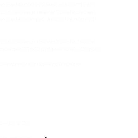
е дни (42 000 руб. вместо 60 000 руб.)
до 6 человек в течение 7 дней и 6 ночей
е дни (89 600 руб. вместо 128 000 руб.)
до 6 человек в течение 3 дней и 2 ночей
ные дни (33 600 руб. вместо 48 000 руб.)
оживание в коттедже до 6 человек.
д — до 12:00.
сте:
страховой депозит — 10 000 руб.