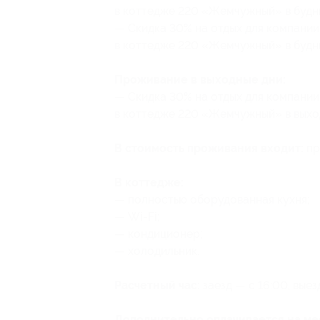
в коттедже 220 «Жемчужный» в будни
— Скидка 30% на отдых для компании 
в коттедже 220 «Жемчужный» в будни
Проживание в выходные дни:
— Скидка 30% на отдых для компании 
в коттедже 220 «Жемчужный» в выход
В стоимость проживания входит:
пр
В коттедже:
— полностью оборудованная кухня;
— Wi-Fi;
— кондиционер;
— холодильник.
Расчетный час:
заезд — с 16:00, выез
Дополнительно оплачивается на ме