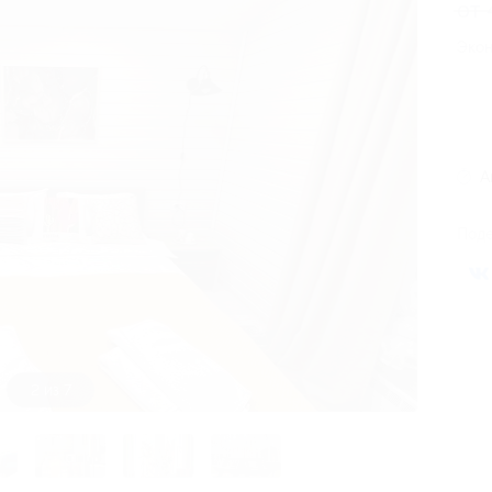
от
Экон
А
Поде
3 из 7