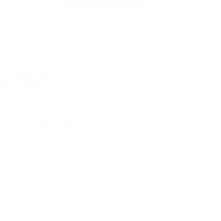
 40 000 руб.
от 28 000 руб.
омия от 12 000 руб.
Купить
5
кция завершена
литься с друзьями