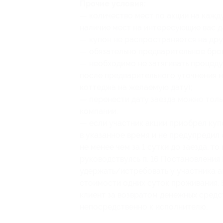
Прочие условия:
— количество мест по акции на кажд
наличие мест на интересующие вас да
— купон не распространяется на др
— обязательно предварительное бро
— необходимо не затягивать процеду
после предварительного уточнения н
коттеджа на желаемую дату);
— перенести дату заезда можно толь
компании;
— если участник акции приобрел куп
в указанное время и не предупредил
не менее чем за 1 сутки до заезда, т
руководствуясь п. 16 Постановления 
удержать/истребовать у участника а
стоимости одних суток проживания. В
клиент за возвратом денежных средст
непосредственно к исполнителю.